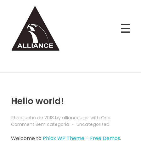
Home
Sem categoria
Posts in category:
Sem categoria
Alliance Jiu Jitsu Fortaleza
Equipe Alliance Jiu Jitsu Fortaleza
Hello world!
19 de junho de 2018
by
allianceuser
with
One
Comment
Sem categoria
Uncategorized
Welcome to
Phlox WP Theme – Free Demos
.